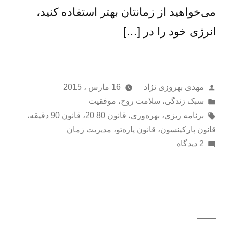
می‌خواهید از زمانتان بهتر استفاده کنید،
انرژی خود را در […]
از
مهدی بهروزی نژاد
16 مارس ، 2015
ارسال
سبک زندگی
،
سلامت روح
،
موفقیت
شده
برچسب‌ها:
برنامه ریزی
،
بهره‌وری
،
قانون 80 20
،
قانون 90 دقیقه
،
در
قانون پارکینسون
،
قانون پاره‌تو
،
مدیریت زمان
برای
2 دیدگاه
راهنمای
ساده
و
جامع
بهره‌وری