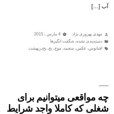
آب […]
از
مهدی بهروزی نژاد
4 مارس ، 2015
ارسال
دسته‌بندی نشده
،
شگفت انگیزها
شده
برچسب‌ها:
اقیانوس
،
عکس
،
منجمد
،
موج
،
یخ
،
یخ‌دربهشت
در
چه مواقعی میتوانیم برای
شغلی که کاملا واجد شرایط