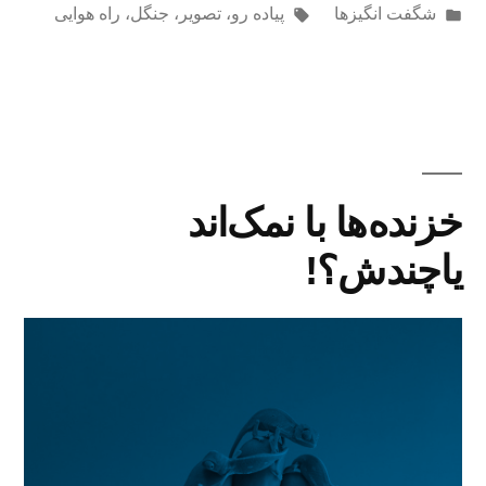
ارسال
برچسب‌ها:
شگفت انگیزها
پیاده رو
،
تصویر
،
جنگل
،
راه هوایی
شده
در
خزنده‌ها با نمک‌اند
یاچندش؟!