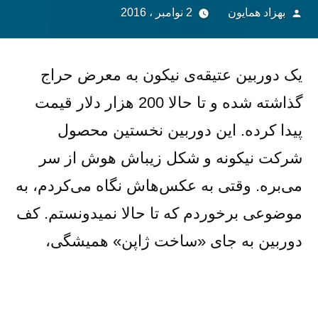
از
بهزاد همایون
2 نوامبر ، 2016
یک دوربین عتیقه‌ی نیکون به معرض حراج
گذاشته شده و تا حالا 200 هزار دلار قیمت
پیدا کرده. این دوربین نخستین محصول
شرکت نیکونه و شکل زیباش هوش از سر
می‌بره. وقتی به عکس‌هاش نگاه می‌کردم، به
موضوعی برخوردم که تا حالا نمیدونستم. کف
دوربین به جای «ساخت ژاپن» همیشگی،
نوشته «ساخت ژاپن اشغالی». کمی
درباره‌ش جستجو کردم. گویا از سال 1945 تا