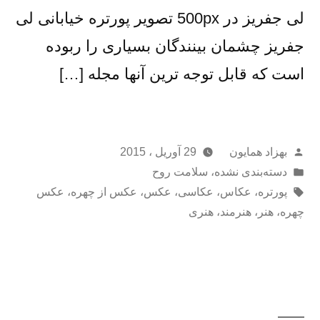
لی جفریز در 500px تصویر پورتره خیابانی لی
جفریز چشمان بینندگان بسیاری را ربوده
است که قابل توجه ترین آنها مجله […]
از
بهزاد همایون
29 آوریل ، 2015
ارسال
دسته‌بندی نشده
،
سلامت روح
شده
برچسب‌ها:
پورتره
،
عکاس
،
عکاسی
،
عکس
،
عکس از چهره
،
عکس
در
چهره
،
هنر
،
هنرمند
،
هنری