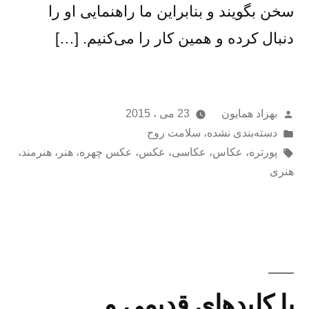
سخن بگویند و بنابراین ما راهنمایی او را
دنبال کرده و همین کار را می‌کنیم. […]
از
بهزاد همایون
23 می ، 2015
ارسال
دسته‌بندی نشده
،
سلامت روح
شده
برچسب‌ها:
پورتره
،
عکاس
،
عکاسی
،
عکس
،
عکس چهره
،
هنر
،
هنرمند
،
در
هنری
با کلیدهای قدیمی و