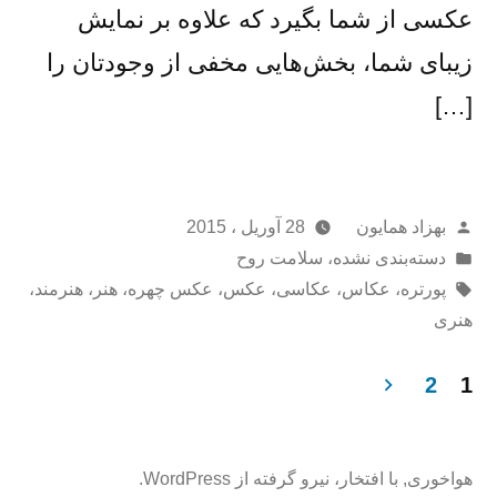
عکسی از شما بگیرد که علاوه بر نمایش
زیبای شما، بخش‌هایی مخفی از وجودتان را
[…]
از
بهزاد همایون
28 آوریل ، 2015
ارسال
دسته‌بندی نشده
،
سلامت روح
شده
برچسب‌ها:
پورتره
،
عکاس
،
عکاسی
،
عکس
،
عکس چهره
،
هنر
،
هنرمند
،
در
هنری
2
1
اهبری
وشته‌ها
هواخوری
,
با افتخار، نیرو گرفته از WordPress.