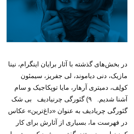
در بخش‌های گذشته با آثار برایان اینگرام، نینا
مازیک، دنی دیاموند، لی جفریز، سیمئون
کولِف، دمیتری آرهار، مایا توپکاجیک و سام
آشنا شدیم. ۹) گئورگی چرنیادیف بی شک
گئورگی چریادیف به عنوان «داغ‌ترین» عکاس
در فهرست ما، بسیاری از آثارش برای کار