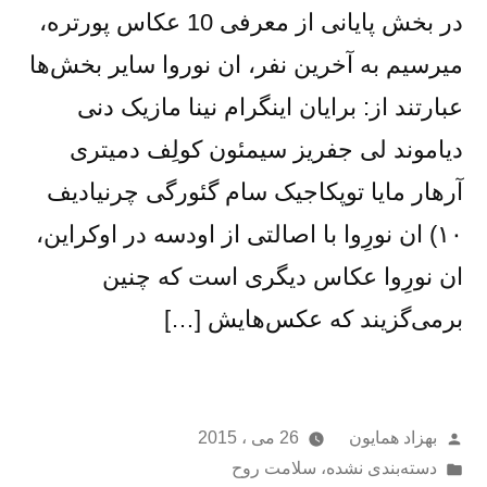
در بخش پایانی از معرفی 10 عکاس پورتره،
میرسیم به آخرین نفر، ان نوروا سایر بخش‌ها
عبارتند از: برایان اینگرام نینا مازیک دنی
دیاموند لی جفریز سیمئون کولِف دمیتری
آرهار مایا توپکاجیک سام گئورگی چرنیادیف
۱۰) ان نورِوا با اصالتی از اودسه در اوکراین،
ان نورِوا عکاس دیگری است که چنین
برمی‌گزیند که عکس‌هایش […]
از
بهزاد همایون
26 می ، 2015
ارسال
دسته‌بندی نشده
،
سلامت روح