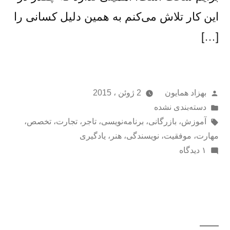
این کار تلاش می‌کنم به همین دلیل کسانی را
[…]
از
بهزاد همایون
2 ژوئن ، 2015
ارسال
دسته‌بندی نشده
شده
برچسب‌ها:
آموزش
،
بازرگانی
،
برنامه‌نویسی
،
تاجر
،
تجارت
،
تخصص
،
در
مهارت
،
موفقیت
،
نویسندگی
،
هنر
،
یادگیری
برای
۱ دیدگاه
تنها
روش
یادگیری
اطلاعات
جدید