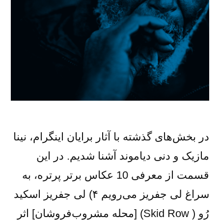
در بخش‌های گذشته با آثار برایان اینگرام، نینا
مازیک و دنی دیاموند آشنا شدیم. در این
قسمت از معرفی 10 عکاس برتر پرتره، به
سراغ لی جفریز می‌رویم ۴) لی جفریز اسکید
رُو ( Skid Row) [محله مشروب‌فروشان] اثر