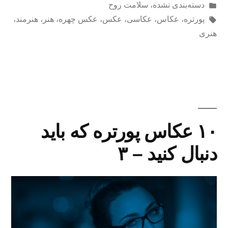
ارسال
دسته‌بندی نشده
،
سلامت روح
شده
برچسب‌ها:
پورتره
،
عکاس
،
عکاسی
،
عکس
،
عکس چهره
،
هنر
،
هنرمند
،
در
هنری
۱۰ عکاس پورتره که باید
دنبال کنید – ۳