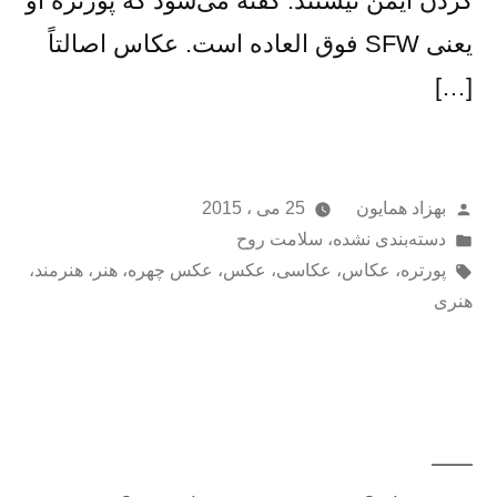
کردن ایمن نیستند. گفته می‌شود که پورتره او
یعنی SFW فوق العاده است. عکاس اصالتاً
[…]
از
بهزاد همایون
25 می ، 2015
ارسال
دسته‌بندی نشده
،
سلامت روح
شده
برچسب‌ها:
پورتره
،
عکاس
،
عکاسی
،
عکس
،
عکس چهره
،
هنر
،
هنرمند
،
در
هنری