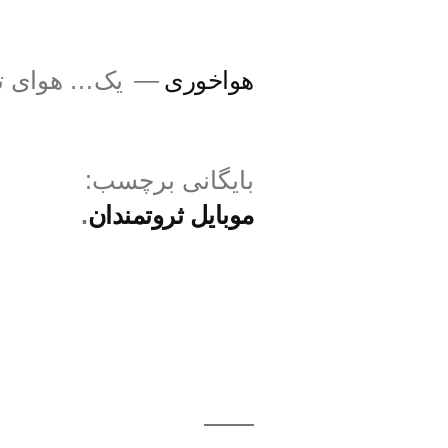
فتن
ه
هواخوری
یک… هوای تا
حتوا
بایگانی برچسب:
موبایل ثروتمندان